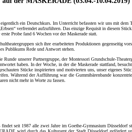
auf der MASKERADE (03.04.-10.04.2019)
 eigentlich ein Deutschkurs. Im Unterricht befassten wir uns mit dem
Erbsen“ verfremdet aufzuführen. Das einzige Requisit in diesem Stück 
erste Probe fand 6 Wochen vor der Maskerade statt.
ultheatergruppen sich ihre erarbeiteten Produktionen gegenseitig vor
 des Publikums Rede und Antwort stehen.
e Runde unserer Partnergruppe, der Montessori Grundschule-Theaterg
twortet haben. In der Woche, in der die Maskerade stattfand, besucht
schauten Stücke inspirierten und motivierten uns, unser eigenes Stüc
ifen. Während der Aufführung war die Gummibärenbande konzentrierte
en nicht mehr in Worte zu fassen.
indet seit 1987 alle zwei Jahre im Goethe-Gymnasium Düsseldorf statt 
ERADE wird durch das Kulturamt der Stadt Düsseldorf gefördert und