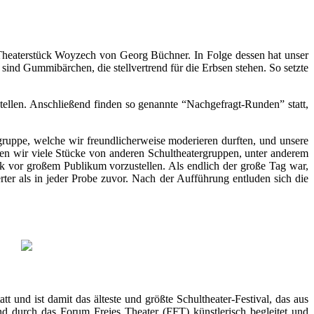
 Theaterstück Woyzech von Georg Büchner. In Folge dessen hat unser
sind Gummibärchen, die stellvertrend für die Erbsen stehen. So setzte
stellen. Anschließend finden so genannte “Nachgefragt-Runden” statt,
ruppe, welche wir freundlicherweise moderieren durften, und unsere
en wir viele Stücke von anderen Schultheatergruppen, unter anderem
k vor großem Publikum vorzustellen. Als endlich der große Tag war,
r als in jeder Probe zuvor. Nach der Aufführung entluden sich die
und ist damit das älteste und größte Schultheater-Festival, das aus
 durch das Forum Freies Theater (FFT) künstlerisch begleitet und