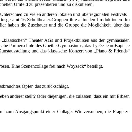
onellen Umfeld zu präsentieren und zu diskutieren.
terschied zu vielen anderen lokalen und überregionalen Festivals -
 insgesamt 16 Schultheater-Gruppen ihre aktuellen Produktionen. Im
Hier haben die Zuschauer und die Gruppe die Möglichkeit, über das
 „klassischen“ Theater-AGs und Projektkursen aus der gymnasialen
ische Partnerschule des Goethe-Gymnasiums, das Lycée Jean-Baptiste
stausstellung und das klassische Konzert von „Piano & Friends“
sen. Eine Szenencollage frei nach Woyzeck“ beteiligt.
ssbrauchtes Opfer, das zurückschlägt.
en anderer stellt? Oder diejenigen, die zulassen, dass ein mit Erbsen
ent zum Ausgangspunkt einer Collage. Wir versuchen, die Frage zu