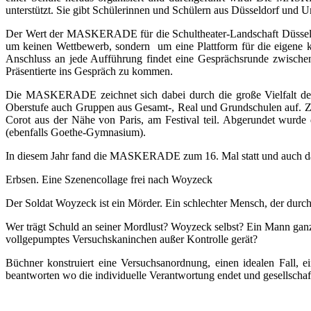
unterstützt. Sie gibt Schülerinnen und Schülern aus Düsseldorf und 
Der Wert der MASKERADE für die Schultheater-Landschaft Düsseldorf
um keinen Wettbewerb, sondern um eine Plattform für die eigene kr
Anschluss an jede Aufführung findet eine Gesprächsrunde zwischen
Präsentierte ins Gespräch zu kommen.
Die MASKERADE zeichnet sich dabei durch die große Vielfalt der 
Oberstufe auch Gruppen aus Gesamt-, Real und Grundschulen auf. Zu
Corot aus der Nähe von Paris, am Festival teil. Abgerundet wu
(ebenfalls Goethe-Gymnasium).
In diesem Jahr fand die MASKERADE zum 16. Mal statt und auch das
Erbsen. Eine Szenencollage frei nach Woyzeck
Der Soldat Woyzeck ist ein Mörder. Ein schlechter Mensch, der durch
Wer trägt Schuld an seiner Mordlust? Woyzeck selbst? Ein Mann ganz o
vollgepumptes Versuchskaninchen außer Kontrolle gerät?
Büchner konstruiert eine Versuchsanordnung, einen idealen Fall,
beantworten wo die individuelle Verantwortung endet und gesellscha