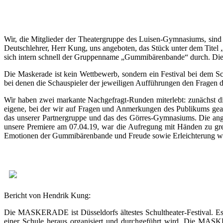
Wir, die Mitglieder der Theatergruppe des Luisen-Gymnasiums, sind
Deutschlehrer, Herr Kung, uns angeboten, das Stück unter dem Titel „
sich intern schnell der Gruppenname „Gummibärenbande“ durch. Die 
Die Maskerade ist kein Wettbewerb, sondern ein Festival bei dem Sch
bei denen die Schauspieler der jeweiligen Aufführungen den Fragen
Wir haben zwei markante Nachgefragt-Runden miterlebt: zunächst di
eigene, bei der wir auf Fragen und Anmerkungen des Publikums gean
das unserer Partnergruppe und das des Görres-Gymnasiums. Die ange
unsere Premiere am 07.04.19, war die Aufregung mit Händen zu gre
Emotionen der Gummibärenbande und Freude sowie Erleichterung war
Bericht von Hendrik Kung:
Die MASKERADE ist Düsseldorfs ältestes Schultheater-Festival. Es f
einer Schule heraus organisiert und durchgeführt wird. Die MASK