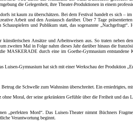
Umgebung die Gelegenheit, ihre Theater-Produktionen in einem professi
s ist kaum zu überschätzen. Bei dem Festival handelt es sich – im Un
eative Arbeit und den Austausch darüber. Über 7 Tage präsentierten
 Schauspielern und Publikum statt, das sogenannte „Nachgefragt“. 
künstlerischen Ansätze und Arbeitsweisen aus. So traten neben den
m zweiten Mal in Folge nahm dieses Jahr darüber hinaus die französ
rde die MASKERADE durch eine im Goethe-Gymnasium entstandene Kun
 Luisen-Gymnasium hat sich mit einer Werkschau der Produktion „Erb
 Betrug die Schwelle zum Wahnsinn überschreitet. Ein erniedrigtes, mi
hne Moral, der seine gekränkten Gefühle über die Freiheit und das Leb
 einen „perfekten Mord“. Das Luisen-Theater nimmt Büchners Fragm
ftliche Verantwortung beginnt.