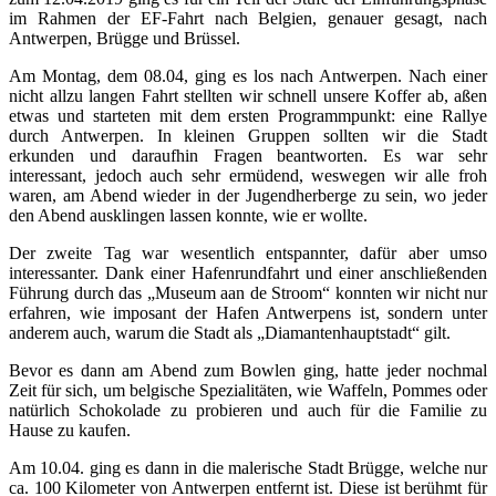
im Rahmen der EF-Fahrt nach Belgien, genauer gesagt, nach
Antwerpen, Brügge und Brüssel.
Am Montag, dem 08.04, ging es los nach Antwerpen. Nach einer
nicht allzu langen Fahrt stellten wir schnell unsere Koffer ab, aßen
etwas und starteten mit dem ersten Programmpunkt: eine Rallye
durch Antwerpen. In kleinen Gruppen sollten wir die Stadt
erkunden und daraufhin Fragen beantworten. Es war sehr
interessant, jedoch auch sehr ermüdend, weswegen wir alle froh
waren, am Abend wieder in der Jugendherberge zu sein, wo jeder
den Abend ausklingen lassen konnte, wie er wollte.
Der zweite Tag war wesentlich entspannter, dafür aber umso
interessanter. Dank einer Hafenrundfahrt und einer anschließenden
Führung durch das „Museum aan de Stroom“ konnten wir nicht nur
erfahren, wie imposant der Hafen Antwerpens ist, sondern unter
anderem auch, warum die Stadt als „Diamantenhauptstadt“ gilt.
Bevor es dann am Abend zum Bowlen ging, hatte jeder nochmal
Zeit für sich, um belgische Spezialitäten, wie Waffeln, Pommes oder
natürlich Schokolade zu probieren und auch für die Familie zu
Hause zu kaufen.
Am 10.04. ging es dann in die malerische Stadt Brügge, welche nur
ca. 100 Kilometer von Antwerpen entfernt ist. Diese ist berühmt für